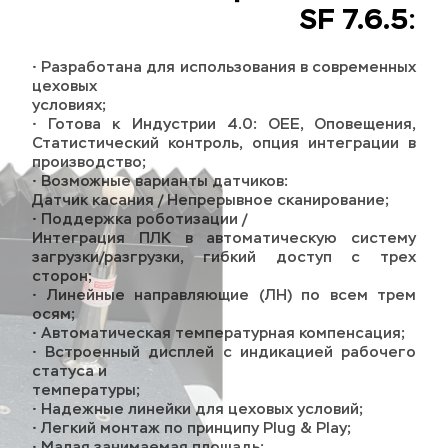
SF 7.6.5:
• Разработана для использования в современных 
цеховых
условиях;
• Готова к Индустрии 4.0: OEE, Оповещения, 
Статистический контроль, опция интеграции в 
производство;
• Возможные варианты датчиков: 
Датчик касания / Непрерывное сканирование;
• Поддержка роботизации / 
Интеграция ПЛК в автоматическую систему 
загрузки/разгрузки, гибкий доступ с трех 
сторон;
• Линейные направляющие (ЛН) по всем трем 
осям;
• Автоматическая температурная компенсация;
• Встроенный дисплей с индикацией рабочего 
статуса и 
температуры;
• Надежные линейки для цеховых условий;
• Легкий монтаж по принципу Plug & Play;
• Малая занимаемая площадь;