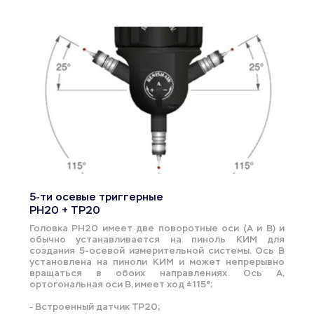
5-ти осевые триггерные
PH20 + TP20
Головка PH20 имеет две поворотные оси (A и B) и 
обычно устанавливается на пиноль КИМ для 
создания 5-осевой измерительной системы. Ось B  
установлена ​​на пиноли КИМ и может непрерывно 
вращаться в обоих направлениях. Ось A, 
ортогональная оси B, имеет ход ±115°;
- Встроенный датчик TP20;