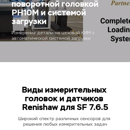
поворотной головкой 
PH10M и системой 
загрузки
Измерение детали на цеховой КИМ с 
автоматической системой загрузки
Виды измерительных 
головок и датчиков 
Renishaw для SF 7.6.5
Широкий спектр различных сенсоров для 
решения любых измерительных задач