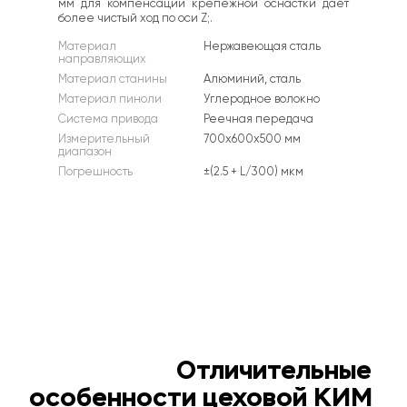
мм для компенсации крепежной оснастки дает 
более чистый ход по оси Z;.
Материал 
Нержавеющая сталь
направляющих
Материал станины
Алюминий, сталь
Материал пиноли
Углеродное волокно
Система привода
Реечная передача
Измерительный 
700х600х500 мм
диапазон
Погрешность
±(2.5 + L/300) мкм
Отличительные 
особенности цеховой КИМ 