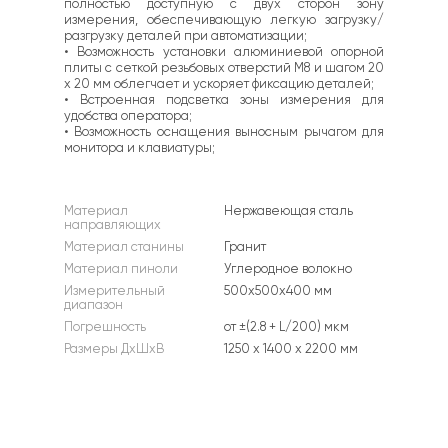
полностью доступную с двух сторон зону 
измерения, обеспечивающую легкую загрузку/
разгрузку деталей при автоматизации;
• Возможность установки алюминиевой опорной 
плиты с сеткой резьбовых отверстий М8 и шагом 20 
х 20 мм облегчает и ускоряет фиксацию деталей;
• Встроенная подсветка зоны измерения для 
удобства оператора; 
• Возможность оснащения выносным рычагом для 
монитора и клавиатуры; 
Материал 
Нержавеющая сталь
направляющих
Материал станины
Гранит
Материал пиноли
Углеродное волокно
Измерительный 
500х500х400 мм
диапазон
Погрешность
от ±(2.8 + L/200) мкм
Размеры ДхШхВ
1250 х 1400 х 2200 мм