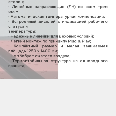
сторон;
• Линейные направляющие (ЛН) по всем трем 
осям;
• Автоматическая температурная компенсация;
• Встроенный дисплей с индикацией рабочего 
статуса и 
температуры;
• Надежные линейки для цеховых условий;
• Легкий монтаж по принципу Plug & Play;
• Компактный размер и малая занимаемая 
площадь 1250 х 1400 мм;
• Не требует сжатого воздуха;
• Термостабильная структура из однородного 
гранита;